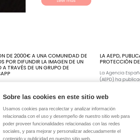
Leer más
ÓN DE 2000€ A UNA COMUNIDAD DE
LA AEPD, PUBLIC
S POR DIFUNDIR LA IMAGEN DE UN
PROTECCIÓN DE
O A TRAVÉS DE UN GRUPO DE
La Agencia Españ
SAPP
(AEPD) ha publica
munidad de propietarios ha sido
para la infancia y
nada por la Agencia Española de
edad’ , en el que
Sobre las cookies en este sitio web
ión de Datos (AEPD) con 2.000 euros por
proteger a niños,
ación de la presidenta que (...)
Internet sin que e
Usamos cookies para recolectar y analizar información
invasión de la pr
relacionada con el uso y desempeño de nuestro sitio web para
y sin exponer a la
poder proveer funcionalidades relacionadas con las redes
expuesta a nuevos 
sociales, y para mejorar y personalizar adecuadamente el
contenido y publicidad en nuestro sitio web.