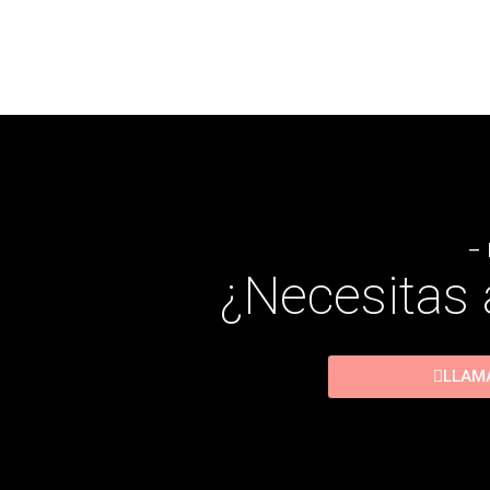
– 
¿Necesitas 
LLAM